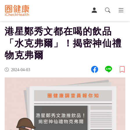
港星鄭秀文都在喝的飲品
關於圈健康
「水克弗爾」！揭密神仙禮
健康知識圈
物克弗爾
健康領袖圈
2024-04-03
健康討論圈