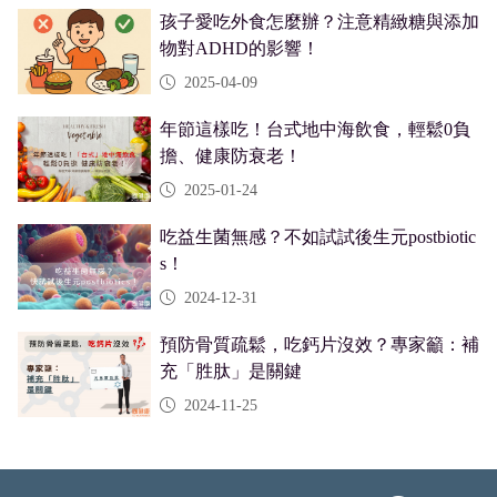
孩子愛吃外食怎麼辦？注意精緻糖與添加
物對ADHD的影響！
2025-04-09
年節這樣吃！台式地中海飲食，輕鬆0負
擔、健康防衰老！
2025-01-24
吃益生菌無感？不如試試後生元postbiotic
s！
2024-12-31
預防骨質疏鬆，吃鈣片沒效？專家籲：補
充「胜肽」是關鍵
2024-11-25