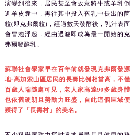
演變到後來，居民甚至會故意將牛或羊乳倒
進羊皮囊中，再往其中投入舊乳中長出的菌
粒(即克弗爾粒)，經過數天發酵後，乳汁表面
會冒泡浮起，經由過濾即成為最一開始的克
弗爾發酵乳。
蘇聯社會學家早在百年前就發現克弗爾發源
地-高加索山區居民的長壽比例相當高，不僅
百歲人瑞隨處可見，老人家高達90多歲身體
也依舊硬朗且勞動力旺盛，自此這個區域便
獲得了「長壽村」的美名。
不少科學家致力探討當地居民長且健康的秘